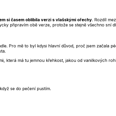
sem si časem oblíbila verzi s vlašskými ořechy
. Rozdíl me
ycky připravím obě verze, protože se stejně všechno sní dř
ndle. Pro mě to byl kdysi hlavní důvod, proč jsem začala pé
ta.
nii, která má tu jemnou křehkost, jakou od vanilkových ro
 když se do pečení pustím.