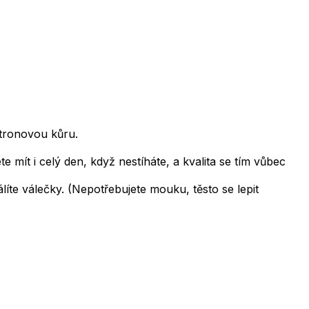
itronovou kůru.
 mít i celý den, když nestíháte, a kvalita se tím vůbec
íte válečky. (Nepotřebujete mouku, těsto se lepit