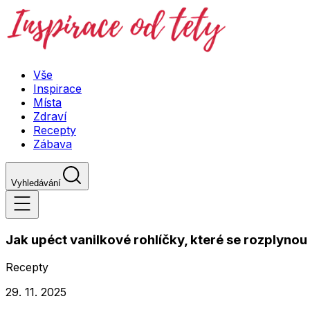
Vše
Inspirace
Místa
Zdraví
Recepty
Zábava
Vyhledávání
Jak upéct vanilkové rohlíčky, které se rozplynou
Recepty
29. 11. 2025