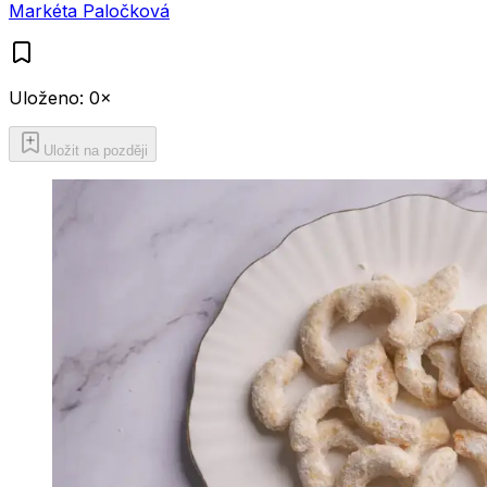
Markéta Paločková
Uloženo:
0
×
Uložit na později