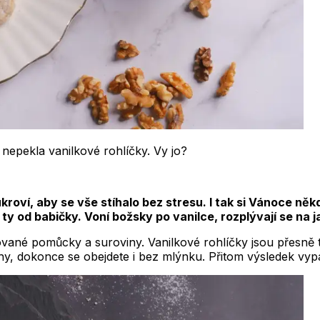
nepekla vanilkové rohlíčky. Vy jo?
kroví, aby se vše stíhalo bez stresu. I tak si Vánoce ně
 ty od babičky. Voní božsky po vanilce, rozplývají se na j
ované pomůcky a suroviny. Vanilkové rohlíčky jsou přesně
y, dokonce se obejdete i bez mlýnku. Přitom výsledek vyp