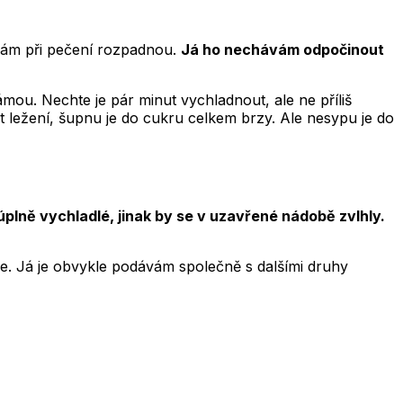
 vám při pečení rozpadnou.
Já ho nechávám odpočinout
mou. Nechte je pár minut vychladnout, ale ne příliš
ut ležení, šupnu je do cukru celkem brzy. Ale nesypu je do
 úplně vychladlé, jinak by se v uzavřené nádobě zvlhly.
ese. Já je obvykle podávám společně s dalšími druhy