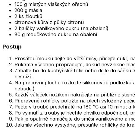
100 g mletých vlašských ořechů
200 g másla
2 ks žloutků
citronová kůra z půlky citronu
2 balíčky vanilkového cukru (na obalení)
80 g moučkového cukru na obalení
Postup
Prosátou mouku dejte do větší mísy, přidejte cukr, 
Rukama všechno propracujte, dokud nevznikne hladké
Zabalte ho do kuchyňské folie nebo dejte do sáčku a 
nesníží.
Na pracovní plochu rozložte silikonovou podložku a z
nebude.)
Každý váleček nožíkem nakrájejte na přibližně stejně
Připravené rohlíčky položte na plech vyložený peči
Pečte v troubě předehřáté na 180 °C asi 10 minut a k
Po vyjmutí z trouby je nechte chvilku odpočinout, pr
Pak je opatrně namáčejte do směsi vanilkového a m
Jakmile všechno vystydne, přesuňte rohlíčky do krab