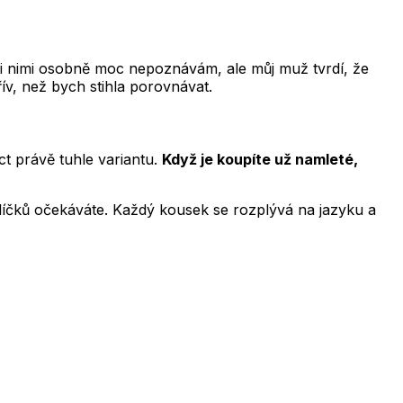
zi nimi osobně moc nepoznávám, ale můj muž tvrdí, že
ív, než bych stihla porovnávat.
ct právě tuhle variantu.
Když je koupíte už namleté,
hlíčků očekáváte. Každý kousek se rozplývá na jazyku a