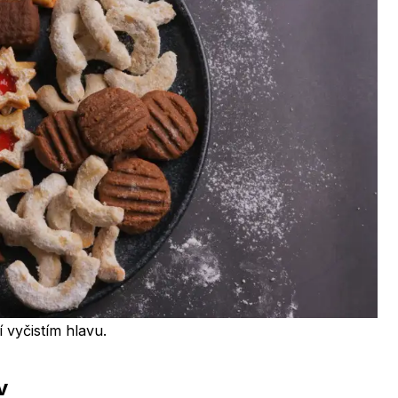
 vyčistím hlavu.
v