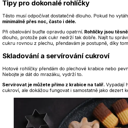
Tipy pro dokonalé rohlíčky
Těsto musí odpočívat dostatečně dlouho. Pokud ho vytáhne
minimálně přes noc, často i déle.
Při obalování buďte opravdu opatrní.
Rohlíčky jsou těsn
dlouho, protože pak cukr nedrží tak dobře. Najít tu správ
cukru rovnou z plechu, přendavám je postupně, díky to
Skladování a servírování cukroví
Hotové rohlíčky přendám do plechové krabice nebo pevn
Nebojte je dát do mrazáku, vydrží to.
Servírovat je můžete přímo z krabice na talíř.
Vypadají h
cukroví, ale dokážou fungovat i samostatně jako dezert k