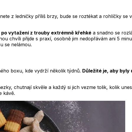
te z ledničky příliš brzy, bude se roztékat a rohlíčky se
ě po vytažení z trouby extrémně křehké
a snadno se rozlá
nou chvíli přijde s praxí, osobně jim nedopřávám ani 5 min
mu se nelámou.
ého boxu, kde vydrží několik týdnů.
Důležité je, aby byly
ezky, chutnají skvěle a každý si jich vezme tolik, kolik un
e kávě.