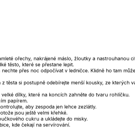
namleté ořechy, nakrájené máslo, žloutky a nastrouhanou c
 těsto, které se přestane lepit.
nechte přes noc odpočívat v ledničce. Klidně ho tam můžete
 těsta si postupně odebírejte menší kousky, ze kterých vál
 velké dílky, které na koncích zahněte do tvaru rohlíčku.
cím papírem.
ontrolujte, aby zespoda jen lehce zezlátly.
otože jsou ještě velmi křehké.
oučkového cukru a ukládejte do misky.
ice, kde čekají na servírování.