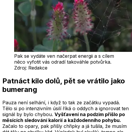
Pak se vydáte ven načerpat energii a s cílem
něco vyfotit vás odradí takováhle potvůrka.
Zdroj:
Redakce
Patnáct kilo dolů, pět se vrátilo jako
bumerang
Pauza není selhání, i když to tak ze začátku vypadá.
Tělo si po intenzivním úsilí říká o oddych a ignorovat ten
signál by bylo chybou.
Vyšťavení na podzim přišlo po
měsících sledování kalorií a každodenního pohybu.
Začalo to opary, pak přišly chřipky a já tušila, že musím