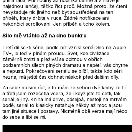
přišla řada. Půl hodiny až hodinka denně a v hlavě je
najednou lehčeji, těžko říct proč. Možná proto, že čtení
nevyžaduje nic jiného než být soustředěná na ten
příběh, který držíte v ruce. Žádné notifikace ani
nekončící scrollování. Jen příběh a ticho kolem.
Silo mě vtáhlo až na dno bunkru
Třetí díl sci-fi série, podle níž vznikl seriál Silo na Apple
TV+, je teď v plném proudu. Svět, kde civilizace
záměrně zmizí a přeživší se ocitnou v obřích
podzemních silech plných dramatu a napětí, vás chytne
a nepustí. Pokračování seriálu se blíží, takže kdo sérii
nezná, má ještě čas dohnat náskok před dalšími díly.
Za sebe musím říct, a to mám za sebou dvě knihy ze tří
a třetí jsem rozečetla včera, že i když jste to četli, tak
seriál je jiný. Kniha má drive, odsejpá, nestojí na mrtvém
bodě, seriál to klasicky natahuje někdy až moc a jsou
tam jiné situace i postavy. Nicméně obě verze mají něco
do sebe a líbí se mi.