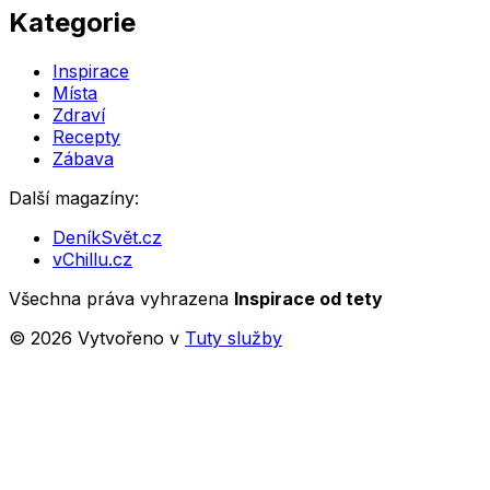
Kategorie
Inspirace
Místa
Zdraví
Recepty
Zábava
Další magazíny:
DeníkSvět.cz
vChillu.cz
Všechna práva vyhrazena
Inspirace od tety
©
2026
Vytvořeno v
Tuty služby