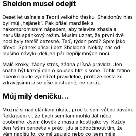
Sheldon musel odejít
Deset let usínala s Teorií velkého třesku. Sheldonův hlas
byl můj „hajánek“. Pak přišel manžílek s
nekompromisním nápadem, aby televize zhasla a
nerušila spánkový režim. Musím uznat, že první dvě
noci byly téměř bezesné. Teď, týden poté? Spím jako
dřevo. Spánek přišel i bez Sheldona. Někdy nás od
lepšího návyku dělí jen pár nepříjemných nocí.
Malé kroky, žádný stres, žádná přísná pravidla. Jen
snaha být každý den o kousek blíž k sobě. Tohle tetino
okénko bude vycházet pravidelně, protože cesta ke
zdravějšímu já se píše postupně, ne naráz.
Můj milý deníčku...
Možná si nad článkem říkáte, proč to sem vůbec dávám.
Řekla jsem si, že bych sem tam mohla dát něco
osobního. Jsem člověk z masa a kostí jako vy. Každý
den řeším peripetie v práci, jdu si odpočinout tím, že
vám napíšu to, co mě zaujalo nebo co jsem měla