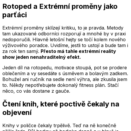
Rotoped a Extrémní proměny jako
parťáci
Extrémní proměny sklízejí kritiku, to je pravda. Metody
tam ukazované odborníci rozporují a mnohé by v praxi
nedoporučili. Hlavně letošní hejty se točí kolem nového
výživového poradce. Uvidíme, jestli to ustojí a bude tam i
za rok ten samý.
Přesto má tahle extrémní reality
show jeden nenahraditelný efekt.
Jeden díl na rotopedu, motivace stoupá, pot se prodere
oblečením a vy sesedáte s úsměvem a bolavým zadkem.
Bohužel ani ručník na sedle není výhra, ale zkusila jsem
to. Někdy nepotřebujete dokonalý fitness plán. Stačí
něco, co vás dostane z gauče.
Čtení knih, které poctivě čekaly na
objevení
Knihy v poličce čekaly trpělivě. Teď na ně konečně