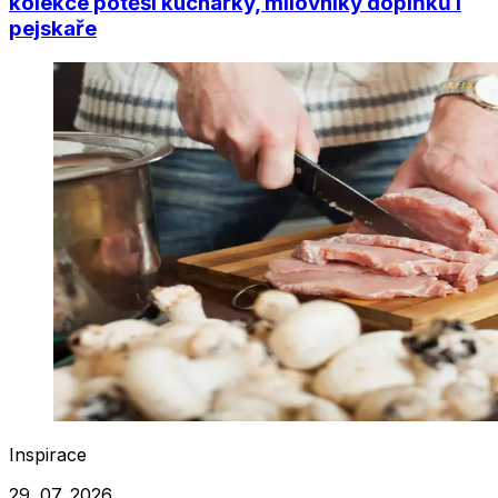
kolekce potěší kuchařky, milovníky doplňků i
pejskaře
Inspirace
29. 07. 2026