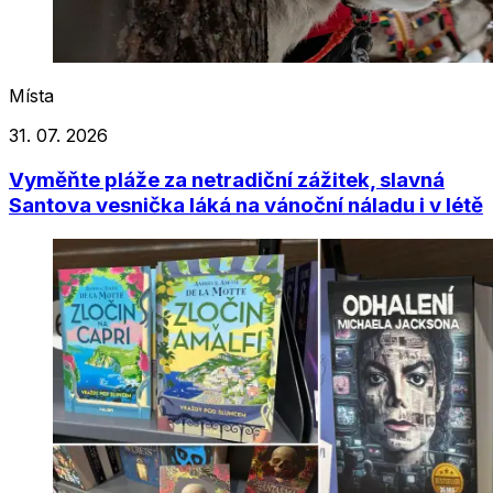
Místa
31. 07. 2026
Vyměňte pláže za netradiční zážitek, slavná
Santova vesnička láká na vánoční náladu i v létě