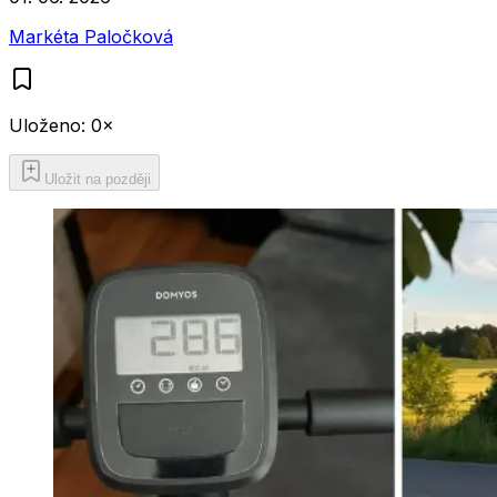
Markéta Paločková
Uloženo:
0
×
Uložit na později