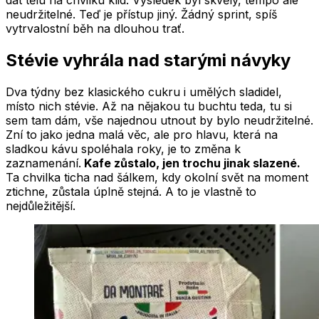
dát tělu na chvilku klid. Výsledek byl skvělý, tempo ale
neudržitelné. Teď je přístup jiný. Žádný sprint, spíš
vytrvalostní běh na dlouhou trať.
Stévie vyhrála nad starými návyky
Dva týdny bez klasického cukru i umělých sladidel,
místo nich stévie. Až na nějakou tu buchtu teda, tu si
sem tam dám, vše najednou utnout by bylo neudržitelné.
Zní to jako jedna malá věc, ale pro hlavu, která na
sladkou kávu spoléhala roky, je to změna k
zaznamenání.
Kafe zůstalo, jen trochu jinak slazené.
Ta chvilka ticha nad šálkem, kdy okolní svět na moment
ztichne, zůstala úplně stejná. A to je vlastně to
nejdůležitější.