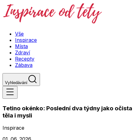
Vše
Inspirace
Místa
Zdraví
Recepty
Zábava
Vyhledávání
Tetino okénko: Poslední dva týdny jako očista
těla i mysli
Inspirace
01. 06. 2026