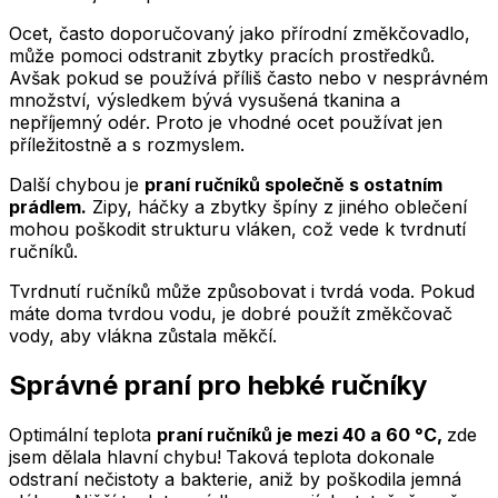
Ocet, často doporučovaný jako přírodní změkčovadlo,
může pomoci odstranit zbytky pracích prostředků.
Avšak pokud se používá příliš často nebo v nesprávném
množství, výsledkem bývá vysušená tkanina a
nepříjemný odér. Proto je vhodné ocet používat jen
příležitostně a s rozmyslem.
Další chybou je
praní ručníků společně s ostatním
prádlem.
Zipy, háčky a zbytky špíny z jiného oblečení
mohou poškodit strukturu vláken, což vede k tvrdnutí
ručníků.
Tvrdnutí ručníků může způsobovat i tvrdá voda. Pokud
máte doma tvrdou vodu, je dobré použít změkčovač
vody, aby vlákna zůstala měkčí.
Správné praní pro hebké ručníky
Optimální teplota
praní ručníků je mezi 40 a 60 °C,
zde
jsem dělala hlavní chybu!
Taková teplota dokonale
odstraní nečistoty a bakterie, aniž by poškodila jemná