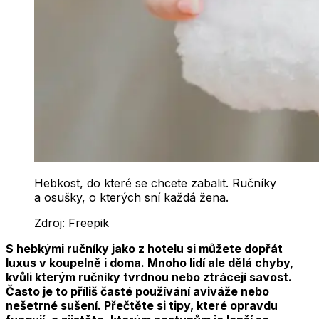
Hebkost, do které se chcete zabalit. Ručníky
a osušky, o kterých sní každá žena.
Zdroj:
Freepik
S hebkými ručníky jako z hotelu si můžete dopřát
luxus v koupelně i doma. Mnoho lidí ale dělá chyby,
kvůli kterým ručníky tvrdnou nebo ztrácejí savost.
Často je to příliš časté používání aviváže nebo
nešetrné sušení. Přečtěte si tipy, které opravdu