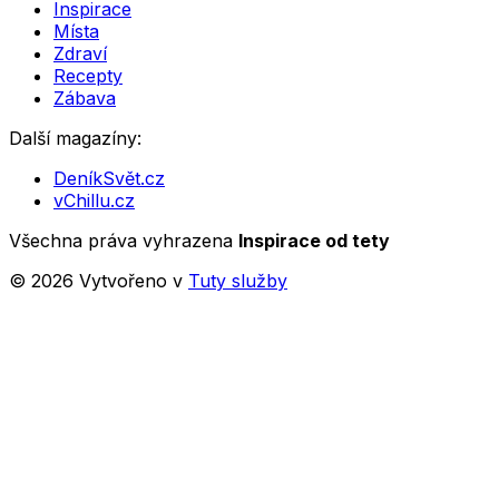
Inspirace
Místa
Zdraví
Recepty
Zábava
Další magazíny:
DeníkSvět.cz
vChillu.cz
Všechna práva vyhrazena
Inspirace od tety
©
2026
Vytvořeno v
Tuty služby