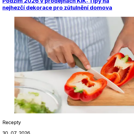
Podzim 2026 v prodejnách KiK: Tipy na
nejhezčí dekorace pro zútulnění domova
Recepty
30. 07. 2026