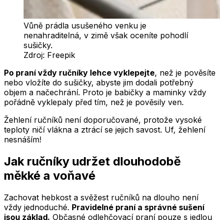
Vůně prádla usušeného venku je
nenahraditelná, v zimě však oceníte pohodlí
sušičky.
Zdroj:
Freepik
Po praní vždy ručníky lehce vyklepejte
, než je pověsíte
nebo vložíte do sušičky, abyste jim dodali potřebný
objem a načechrání. Proto je babičky a maminky vždy
pořádně vyklepaly před tím, než je pověsily ven.
Žehlení ručníků není doporučované, protože vysoké
teploty ničí vlákna a ztrácí se jejich savost. Uf, žehlení
nesnáším!
Jak ručníky udržet dlouhodobě
měkké a voňavé
Zachovat hebkost a svěžest ručníků na dlouho není
vždy jednoduché.
Pravidelné praní a správné sušení
jsou základ.
Občasné odlehčovací praní pouze s jedlou