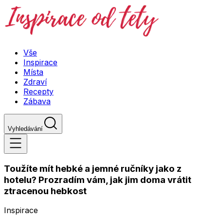
Vše
Inspirace
Místa
Zdraví
Recepty
Zábava
Vyhledávání
Toužíte mít hebké a jemné ručníky jako z
hotelu? Prozradím vám, jak jim doma vrátit
ztracenou hebkost
Inspirace