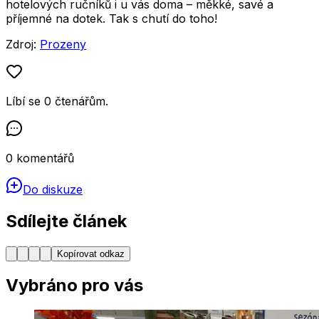
hotelových ručníků i u vás doma – měkké, savé a
příjemné na dotek. Tak s chutí do toho!
Zdroj:
Prozeny
Líbí se
0
čtenářům
.
0
komentářů
Do diskuze
Sdílejte článek
Kopírovat odkaz
Vybráno pro vás