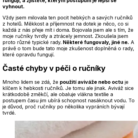
fungují, a zjistěte, kterým postupům je lepší se
vyhnout.
Vždy jsem milovala ten pocit hebkých a savých ručníků
z hotelů. Měkkost a příjemnost na dotek je něco, co si
každá z nás přeje mít i doma. Bojovala jsem ale s tím, že
moje ručníky tvrdly a ztrácely jemnost. Zkoušela jsem
proto různé typické rady.
Některé fungovaly, jiné ne.
A
právě o tom bude tato moje zkušenost doplněná o rady,
které opravdu fungují.
Časté chyby v péči o ručníky
Mnoho lidem se zdá, že
použití aviváže nebo octu
je
klíčem k hebkosti ručníků. Je tomu ale jinak. Aviváž sice
krátkodobě změkčí, ale obaluje vlákna textilie a
postupem času jim ubírá schopnost nasáknout vodu. To
je důvod, proč ručníky po několika vypráních bývají
tvrdé.