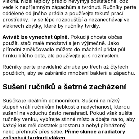
vlákna. Nižší teploty prádlo nevymyjí dostatečně, což
vede k nepříjemným zápachům a tvrdnutí. Ručníky perte
odděleně od jiného prádla a používejte tekuté prací
prostředky. Ty se lépe rozpouštějí a nezanechávají ve
vláknech zbytky, které by ručníky tvrdily.
Aviváž lze vynechat úplně.
Pokud ji chcete občas
použít, stačí malé množství a jen výjimečně. Jako
přírodní změkčovadlo můžete do máchání přidat půl
hrnku bílého octa, ale používejte jej s rozmyslem.
Ručníky perte pravidelně zhruba po třech až čtyřech
použitích, aby se zabránilo množení bakterií a zápachu.
Sušení ručníků a šetrné zacházení
Sušička je ideálním pomocníkem. Sušení na nízký
stupeň vrátí ručníkům hebkost a nadýchanost, kterou
sušení na vzduchu často nenahradí. Pokud však sušíte
ručníky venku, vybírejte stinné místo a dbejte na to, aby
každý kus měl dostatek prostoru a nebyl přeházený
nebo přehnutý přes sebe.
Přímé slunce a radiátory
způsobují tvrdnutí vláken
.