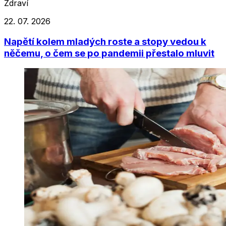
Zdraví
22. 07. 2026
Napětí kolem mladých roste a stopy vedou k
něčemu, o čem se po pandemii přestalo mluvit