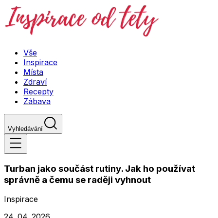
Vše
Inspirace
Místa
Zdraví
Recepty
Zábava
Vyhledávání
Turban jako součást rutiny. Jak ho používat
správně a čemu se raději vyhnout
Inspirace
24. 04. 2026