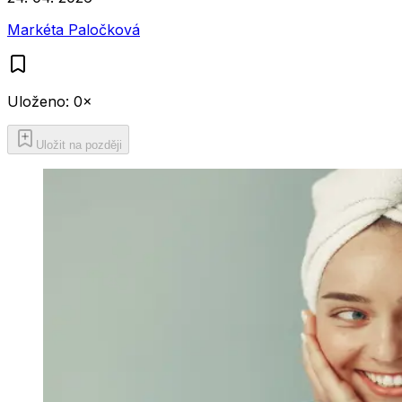
Markéta Paločková
Uloženo:
0
×
Uložit na později