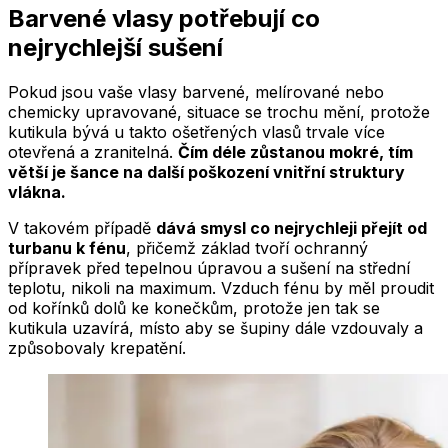
Barvené vlasy potřebují co
nejrychlejší sušení
Pokud jsou vaše vlasy barvené, melírované nebo
chemicky upravované, situace se trochu mění, protože
kutikula bývá u takto ošetřených vlasů trvale více
otevřená a zranitelná.
Čím déle zůstanou mokré, tím
větší je šance na další poškození vnitřní struktury
vlákna.
V takovém případě
dává smysl co nejrychleji přejít od
turbanu k fénu
, přičemž základ tvoří ochranný
přípravek před tepelnou úpravou a sušení na střední
teplotu, nikoli na maximum. Vzduch fénu by měl proudit
od kořínků dolů ke konečkům, protože jen tak se
kutikula uzavírá, místo aby se šupiny dále vzdouvaly a
způsobovaly krepatění.