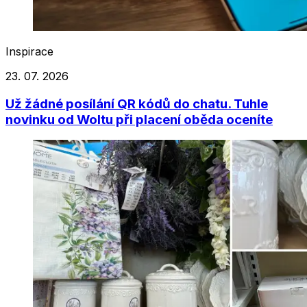
Inspirace
23. 07. 2026
Už žádné posílání QR kódů do chatu. Tuhle
novinku od Woltu při placení oběda oceníte