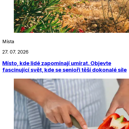
Místa
27. 07. 2026
Místo, kde lidé zapomínají umírat. Objevte
fascinující svět, kde se senioři těší dokonalé síle