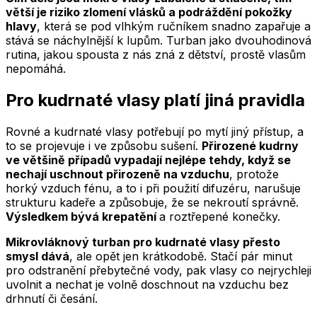
větší je riziko zlomení vlásků a podráždění pokožky
hlavy
, která se pod vlhkým ručníkem snadno zapařuje a
stává se náchylnější k lupům. Turban jako dvouhodinová
rutina, jakou spousta z nás zná z dětství, prostě vlasům
nepomáhá.
Pro kudrnaté vlasy platí jiná pravidla
Rovné a kudrnaté vlasy potřebují po mytí jiný přístup, a
to se projevuje i ve způsobu sušení.
Přirozené kudrny
ve většině případů vypadají nejlépe tehdy, když se
nechají uschnout přirozeně na vzduchu
, protože
horký vzduch fénu, a to i při použití difuzéru, narušuje
strukturu kadeře a způsobuje, že se nekroutí správně.
Výsledkem bývá krepatění
a roztřepené konečky.
Mikrovláknový turban pro kudrnaté vlasy přesto
smysl dává
, ale opět jen krátkodobě. Stačí pár minut
pro odstranění přebytečné vody, pak vlasy co nejrychleji
uvolnit a nechat je volně doschnout na vzduchu bez
drhnutí či česání.