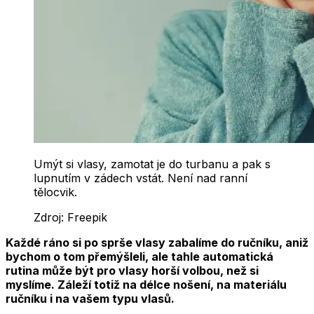
Umýt si vlasy, zamotat je do turbanu a pak s
lupnutím v zádech vstát. Není nad ranní
tělocvik.
Zdroj:
Freepik
Každé ráno si po sprše vlasy zabalíme do ručníku, aniž
bychom o tom přemýšleli, ale tahle automatická
rutina může být pro vlasy horší volbou, než si
myslíme. Záleží totiž na délce nošení, na materiálu
ručníku i na vašem typu vlasů.