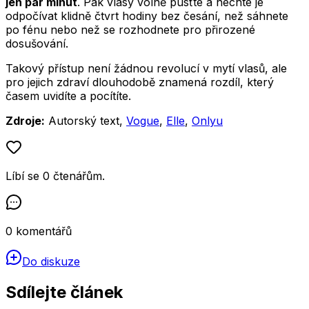
jen pár minut
. Pak vlasy volně pusťte a nechte je
odpočívat klidně čtvrt hodiny bez česání, než sáhnete
po fénu nebo než se rozhodnete pro přirozené
dosušování.
Takový přístup není žádnou revolucí v mytí vlasů, ale
pro jejich zdraví dlouhodobě znamená rozdíl, který
časem uvidíte a pocítíte.
Zdroje:
Autorský text,
Vogue
,
Elle
,
Onlyu
Líbí se
0
čtenářům
.
0
komentářů
Do diskuze
Sdílejte článek