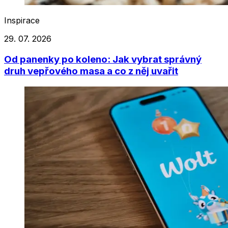
Inspirace
29. 07. 2026
Od panenky po koleno: Jak vybrat správný
druh vepřového masa a co z něj uvařit