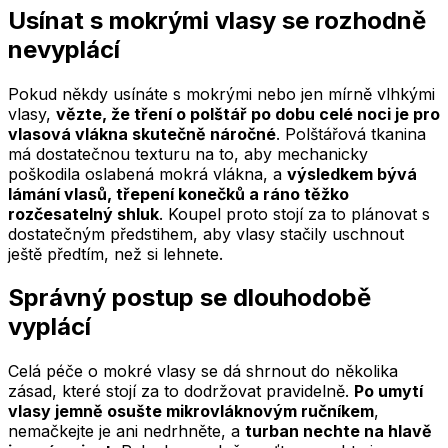
Usínat s mokrými vlasy se rozhodně
nevyplácí
Pokud někdy usínáte s mokrými nebo jen mírně vlhkými
vlasy,
vězte, že tření o polštář po dobu celé noci je pro
vlasová vlákna skutečně náročné
. Polštářová tkanina
má dostatečnou texturu na to, aby mechanicky
poškodila oslabená mokrá vlákna, a
výsledkem bývá
lámání vlasů, třepení konečků a ráno těžko
rozčesatelný shluk
. Koupel proto stojí za to plánovat s
dostatečným předstihem, aby vlasy stačily uschnout
ještě předtím, než si lehnete.
Správný postup se dlouhodobě
vyplácí
Celá péče o mokré vlasy se dá shrnout do několika
zásad, které stojí za to dodržovat pravidelně.
Po umytí
vlasy jemně osušte mikrovláknovým ručníkem
,
nemačkejte je ani nedrhněte, a
turban nechte na hlavě