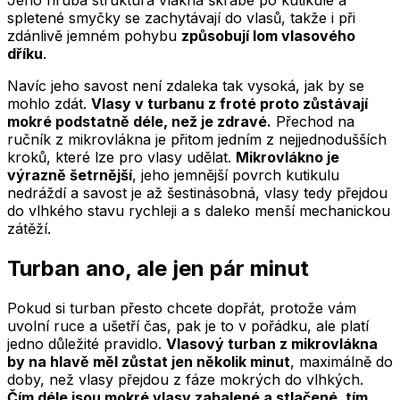
Jeho hrubá struktura vlákna škrábe po kutikule a
spletené smyčky se zachytávají do vlasů, takže i při
zdánlivě jemném pohybu
způsobují lom vlasového
dříku
.
Navíc jeho savost není zdaleka tak vysoká, jak by se
mohlo zdát.
Vlasy v turbanu z froté proto zůstávají
mokré podstatně déle, než je zdravé.
Přechod na
ručník z mikrovlákna je přitom jedním z nejjednodušších
kroků, které lze pro vlasy udělat.
Mikrovlákno je
výrazně šetrnější
, jeho jemnější povrch kutikulu
nedráždí a savost je až šestinásobná, vlasy tedy přejdou
do vlhkého stavu rychleji a s daleko menší mechanickou
zátěží.
Turban ano, ale jen pár minut
Pokud si turban přesto chcete dopřát, protože vám
uvolní ruce a ušetří čas, pak je to v pořádku, ale platí
jedno důležité pravidlo.
Vlasový turban z mikrovlákna
by na hlavě měl zůstat jen několik minut
, maximálně do
doby, než vlasy přejdou z fáze mokrých do vlhkých.
Čím déle jsou mokré vlasy zabalené a stlačené, tím