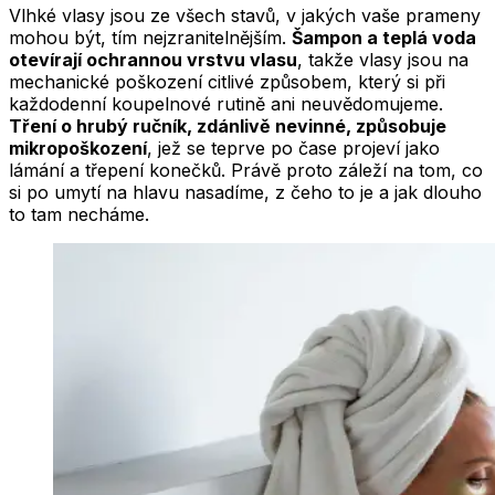
Vlhké vlasy jsou ze všech stavů, v jakých vaše prameny
mohou být, tím nejzranitelnějším.
Šampon a teplá voda
otevírají ochrannou vrstvu vlasu
, takže vlasy jsou na
mechanické poškození citlivé způsobem, který si při
každodenní koupelnové rutině ani neuvědomujeme.
Tření o hrubý ručník, zdánlivě nevinné, způsobuje
mikropoškození
, jež se teprve po čase projeví jako
lámání a třepení konečků. Právě proto záleží na tom, co
si po umytí na hlavu nasadíme, z čeho to je a jak dlouho
to tam necháme.