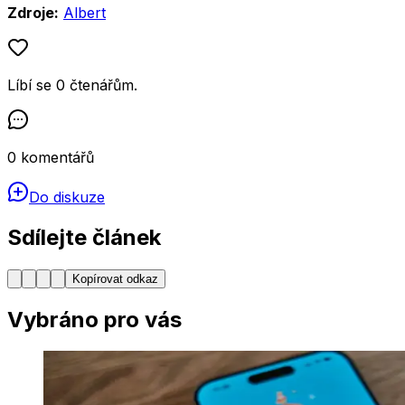
Zdroje:
Albert
Líbí se
0
čtenářům
.
0
komentářů
Do diskuze
Sdílejte článek
Kopírovat odkaz
Vybráno pro vás