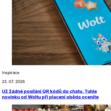
Inspirace
23. 07. 2026
Už žádné posílání QR kódů do chatu. Tuhle
novinku od Woltu při placení oběda oceníte