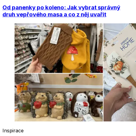
Od panenky po koleno: Jak vybrat správný
druh vepřového masa a co z něj uvařit
Inspirace