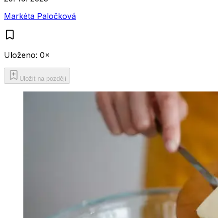
Markéta Paločková
Uloženo:
0
×
Uložit na později