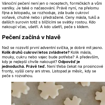
Vánoční pečení není jen o receptech, formičkách a vůni
vanilky. Je také o načasování. Právě nyní, na přelomu
října a listopadu, se rozhoduje, zda bude cukroví
voňavé, chutné nebo i předražené. Ceny másla, tuků a
dalších surovin totiž s blížícími se svátky rostou. Kdo
nakoupí včas, ušetří. A kdo ušetří, peče s klidem.
Pečení začíná v hlavě
Než se rozsvítí první adventní svíčka, je dobré mít jasno.
Kolik druhů cukroví letos zvládnete?
Kolik másla,
mouky, cukru nebo vajec bude potřeba? A především,
kdy je nejlepší chvíle nakoupit?
Odpověď je
jednoduchá. Právě teď.
Není třeba čekat na prosincové
fronty, vyšší ceny ani stres. Listopad je měsíc, kdy se
peče s rozvahou.