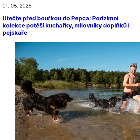
01. 08. 2026
Utečte před bouřkou do Pepca: Podzimní
kolekce potěší kuchařky, milovníky doplňků i
pejskaře