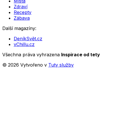
Místa
Zdraví
Recepty
Zábava
Další magazíny:
DeníkSvět.cz
vChillu.cz
Všechna práva vyhrazena
Inspirace od tety
©
2026
Vytvořeno v
Tuty služby