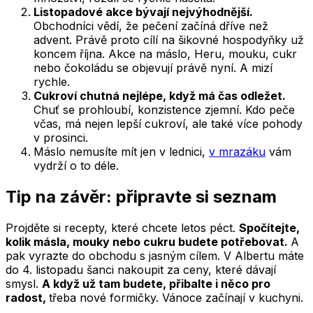
Listopadové akce bývají nejvýhodnější.
Obchodníci vědí, že pečení začíná dříve než
advent. Právě proto cílí na šikovné hospodyňky už
koncem října. Akce na máslo, Heru, mouku, cukr
nebo čokoládu se objevují právě nyní. A mizí
rychle.
Cukroví chutná nejlépe, když má čas odležet.
Chuť se prohloubí, konzistence zjemní. Kdo peče
včas, má nejen lepší cukroví, ale také více pohody
v prosinci.
Máslo nemusíte mít jen v lednici,
v mrazáku
vám
vydrží o to déle.
Tip na závěr: připravte si seznam
Projděte si recepty, které chcete letos péct.
Spočítejte,
kolik másla, mouky nebo cukru budete potřebovat.
A
pak vyrazte do obchodu s jasným cílem. V Albertu máte
do 4. listopadu šanci nakoupit za ceny, které dávají
smysl.
A když už tam budete, přibalte i něco pro
radost,
třeba nové formičky. Vánoce začínají v kuchyni.