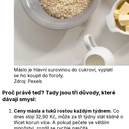
Máslo je hlavní surovinou do cukroví, vyplatí
se ho koupit do foroty.
Zdroj:
Pexels
Proč právě teď? Tady jsou tři důvody, které
dávají smysl:
Ceny másla a tuků rostou každým týdnem.
Co
dnes stojí 32,90 Kč, může za tři týdny stát klidně o
třicet korun více. A pokud pečete ve větším
množství, rozdíl se rychle nasčítá.