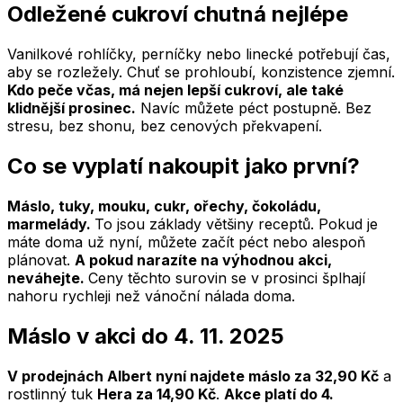
Odležené cukroví chutná nejlépe
Vanilkové rohlíčky, perníčky nebo linecké potřebují čas,
aby se rozležely. Chuť se prohloubí, konzistence zjemní.
Kdo peče včas, má nejen lepší cukroví, ale také
klidnější prosinec.
Navíc můžete péct postupně. Bez
stresu, bez shonu, bez cenových překvapení.
Co se vyplatí nakoupit jako první?
Máslo, tuky, mouku, cukr, ořechy, čokoládu,
marmelády.
To jsou základy většiny receptů. Pokud je
máte doma už nyní, můžete začít péct nebo alespoň
plánovat.
A pokud narazíte na výhodnou akci,
neváhejte.
Ceny těchto surovin se v prosinci šplhají
nahoru rychleji než vánoční nálada doma.
Máslo v akci do 4. 11. 2025
V prodejnách Albert nyní najdete máslo za 32,90 Kč
a
rostlinný tuk
Hera za 14,90 Kč
.
Akce platí do 4.