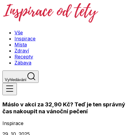
Vše
Inspirace
Místa
Zdraví
Recepty
Zábava
Vyhledávání
Máslo v akci za 32,90 Kč? Teď je ten správný
čas nakoupit na vánoční pečení
Inspirace
29. 10. 2025