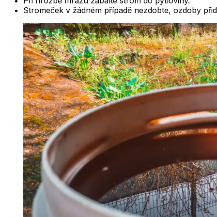
Při hrozbě mrazu zabalte strom do pytloviny.
Stromeček v žádném případě nezdobte, ozdoby přidej