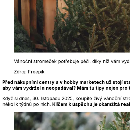
Vánoční stromeček potřebuje péči, díky níž vám vydr
Zdroj:
Freepik
Před nákupními centry a v hobby marketech už stojí stá
aby vám vydržel a neopadával? Mám tu tipy nejen pro ty,
Když si dnes, 30. listopadu 2025, koupíte živý vánoční s
několik týdnů po nich.
Klíčem k úspěchu je okamžitá rea