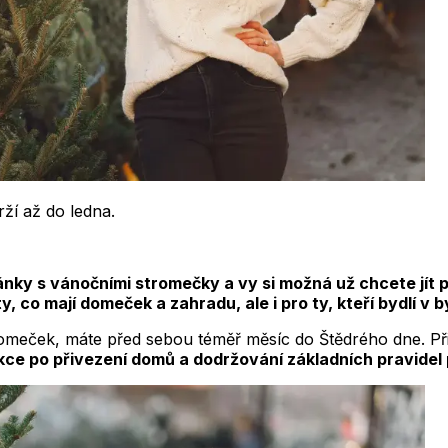
ží až do ledna.
nky s vánočními stromečky a vy si možná už chcete jít pr
 co mají domeček a zahradu, ale i pro ty, kteří bydlí v 
tromeček, máte před sebou téměř měsíc do Štědrého dne. Při
kce po přivezení domů a dodržování základních pravidel