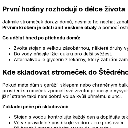
První hodiny rozhodují o délce života
Jakmile stromeček dorazí domů, nesmíte ho nechat zabalen
Prvním krokem je odstranit veškeré obaly
a pomocí ostr
Co udělat hned po příchodu domů:
Zvolte stojan s velkou zásobárnou, některé druhy vypi
Do vody přidejte lžíci cukru pro delší svěžest.
Alternativou je glycerin z lékárny, který zabrání za
Kde skladovat stromeček do Štědréh
Pokud máte dům s garáží, sklepem nebo chráněným balko
prostředí stromeček zpomalí své životní procesy a vysy
jižní straně také není dobrá volba kvůli přímému slunci.
Základní péče při skladování:
Stojan s vodou kontrolujte každý den a doplňujte tek
Větve pravidelně postřikujte vodou z rozprašovače.