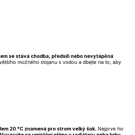
tem se stává chodba, předsíň nebo nevytápěná
ětšího možného stojanu s vodou a dbejte na to, aby
olem 20 °C znamená pro strom velký šok.
Nejprve ho
Vyvarujte se umístění přímo u radiátoru nebo krbu.