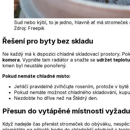
Sud nebo kýbl, to je jedno, hlavně ať má stromeček c
Zdroj:
Freepik
Řešení pro byty bez skladu
Ne každý má k dispozici chladné skladovací prostory. Po
komora
. Vypněte tam radiátor a snažte se
udržet teplotu
kmen byl neustále ponořený.
Pokud nemáte chladné místo:
Jehličí pravidelně zvlhčujte rosením, protože v bytě 
Pokud nemáte možnost chladného skladování, kupuj
Nezdobte ho dříve než na Štědrý den.
Přesun do vytápěné místnosti vyžaduj
Když nadejde čas přenést stromeček do obýváku, nespěc
přemístěte na několik hodin do chladnější předsíně s tepl