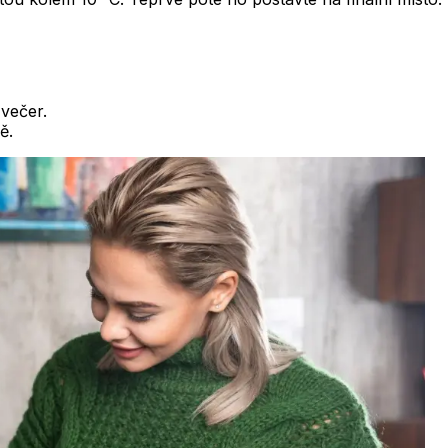
 večer.
ě.