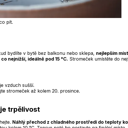
o pít.
kud bydlíte v bytě bez balkonu nebo sklepa,
nejlepším mís
 co nejnižší, ideálně pod 15 °C.
Stromeček umístěte do nejv
je vzduch sušší.
te stromeček až kolem 20. prosince.
e trpělivost
hejte.
Náhlý přechod z chladného prostředí do teploty k
otou kolem 10 °C. Teprve poté ho postavte na finální místo.