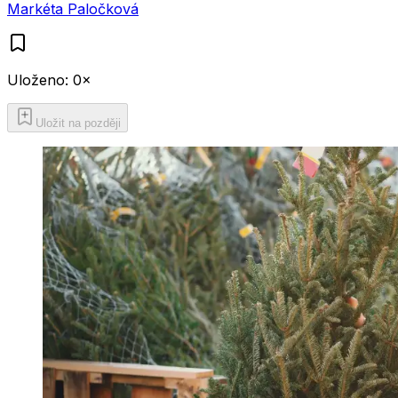
Markéta Paločková
Uloženo:
0
×
Uložit na později