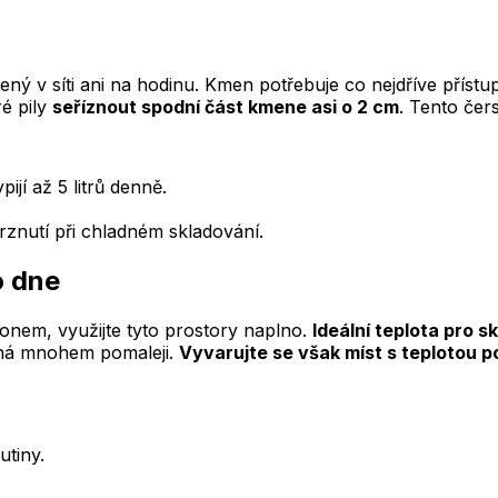
ý v síti ani na hodinu. Kmen potřebuje co nejdříve přístup
é pily
seříznout spodní část kmene asi o 2 cm
. Tento čer
jí až 5 litrů denně.
mrznutí při chladném skladování.
o dne
nem, využijte tyto prostory naplno.
Ideální teplota pro s
chá mnohem pomaleji.
Vyvarujte se však míst s teplotou p
utiny.