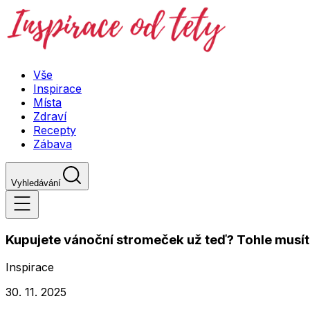
Vše
Inspirace
Místa
Zdraví
Recepty
Zábava
Vyhledávání
Kupujete vánoční stromeček už teď? Tohle musíte
Inspirace
30. 11. 2025