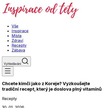
Vše
Inspirace
Místa
Zdraví
Recepty
Zábava
Vyhledávání
Chcete kimči jako z Koreje? Vyzkoušejte
tradiční recept, který je doslova plný vitamínů
Recepty
30. 01. 2026