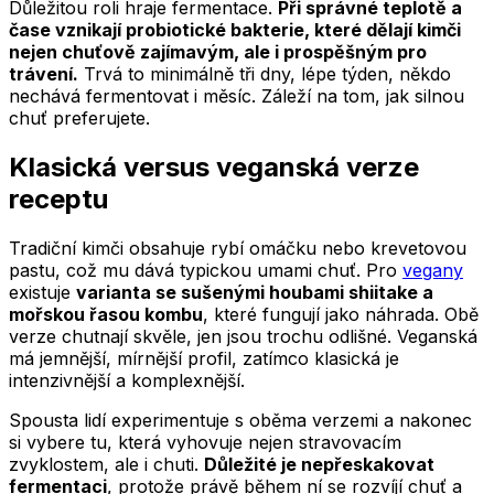
Důležitou roli hraje fermentace.
Při správné teplotě a
čase vznikají probiotické bakterie, které dělají kimči
nejen chuťově zajímavým, ale i prospěšným pro
trávení.
Trvá to minimálně tři dny, lépe týden, někdo
nechává fermentovat i měsíc. Záleží na tom, jak silnou
chuť preferujete.
Klasická versus veganská verze
receptu
Tradiční kimči obsahuje rybí omáčku nebo krevetovou
pastu, což mu dává typickou umami chuť. Pro
vegany
existuje
varianta se sušenými houbami shiitake a
mořskou řasou kombu
, které fungují jako náhrada. Obě
verze chutnají skvěle, jen jsou trochu odlišné. Veganská
má jemnější, mírnější profil, zatímco klasická je
intenzivnější a komplexnější.
Spousta lidí experimentuje s oběma verzemi a nakonec
si vybere tu, která vyhovuje nejen stravovacím
zvyklostem, ale i chuti.
Důležité je nepřeskakovat
fermentaci
, protože právě během ní se rozvíjí chuť a