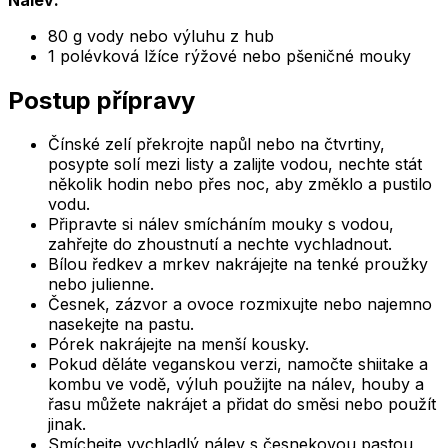
80 g vody nebo výluhu z hub
1 polévková lžíce rýžové nebo pšeničné mouky
Postup přípravy
Čínské zelí překrojte napůl nebo na čtvrtiny,
posypte solí mezi listy a zalijte vodou, nechte stát
několik hodin nebo přes noc, aby změklo a pustilo
vodu.
Připravte si nálev smícháním mouky s vodou,
zahřejte do zhoustnutí a nechte vychladnout.
Bílou ředkev a mrkev nakrájejte na tenké proužky
nebo julienne.
Česnek, zázvor a ovoce rozmixujte nebo najemno
nasekejte na pastu.
Pórek nakrájejte na menší kousky.
Pokud děláte veganskou verzi, namočte shiitake a
kombu ve vodě, výluh použijte na nálev, houby a
řasu můžete nakrájet a přidat do směsi nebo použít
jinak.
Smíchejte vychladlý nálev s česnekovou pastou,