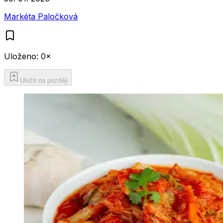
Markéta Paločková
Uloženo:
0
×
Uložit na později