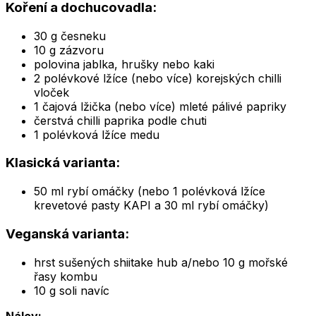
Koření a dochucovadla:
30 g česneku
10 g zázvoru
polovina jablka, hrušky nebo kaki
2 polévkové lžíce (nebo více) korejských chilli
vloček
1 čajová lžička (nebo více) mleté pálivé papriky
čerstvá chilli paprika podle chuti
1 polévková lžíce medu
Klasická varianta:
50 ml rybí omáčky (nebo 1 polévková lžíce
krevetové pasty KAPI a 30 ml rybí omáčky)
Veganská varianta:
hrst sušených shiitake hub a/nebo 10 g mořské
řasy kombu
10 g soli navíc
Nálev: