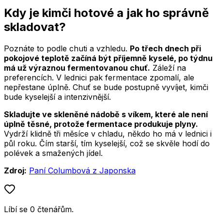
Kdy je kimči hotové a jak ho správně
skladovat?
Poznáte to podle chuti a vzhledu.
Po třech dnech při
pokojové teplotě začíná být příjemně kyselé, po týdnu
má už výraznou fermentovanou chuť.
Záleží na
preferencích. V lednici pak fermentace zpomalí, ale
nepřestane úplně. Chuť se bude postupně vyvíjet, kimči
bude kyselejší a intenzivnější.
Skladujte ve skleněné nádobě s víkem, které ale není
úplně těsné, protože fermentace produkuje plyny.
Vydrží klidně tři měsíce v chladu, někdo ho má v lednici i
půl roku. Čím starší, tím kyselejší, což se skvěle hodí do
polévek a smažených jídel.
Zdroj:
Paní Columbová z Japonska
Líbí se
0
čtenářům
.