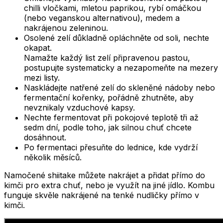
chilli vločkami, mletou paprikou, rybí omáčkou
(nebo veganskou alternativou), medem a
nakrájenou zeleninou.
Osolené zelí důkladně opláchněte od soli, nechte
okapat.
Namažte každý list zelí připravenou pastou,
postupujte systematicky a nezapomeňte na mezery
mezi listy.
Naskládejte natřené zelí do skleněné nádoby nebo
fermentační kořenky, pořádně zhutněte, aby
nevznikaly vzduchové kapsy.
Nechte fermentovat při pokojové teplotě tři až
sedm dní, podle toho, jak silnou chuť chcete
dosáhnout.
Po fermentaci přesuňte do lednice, kde vydrží
několik měsíců.
Namočené shiitake můžete nakrájet a přidat přímo do
kimči pro extra chuť, nebo je využít na jiné jídlo. Kombu
funguje skvěle nakrájené na tenké nudličky přímo v
kimči.