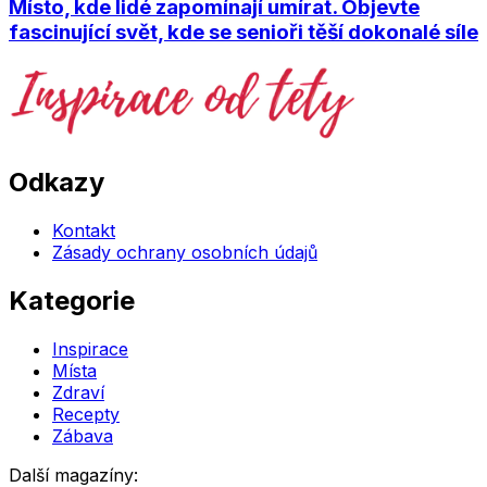
Místo, kde lidé zapomínají umírat. Objevte
fascinující svět, kde se senioři těší dokonalé síle
Odkazy
Kontakt
Zásady ochrany osobních údajů
Kategorie
Inspirace
Místa
Zdraví
Recepty
Zábava
Další magazíny: