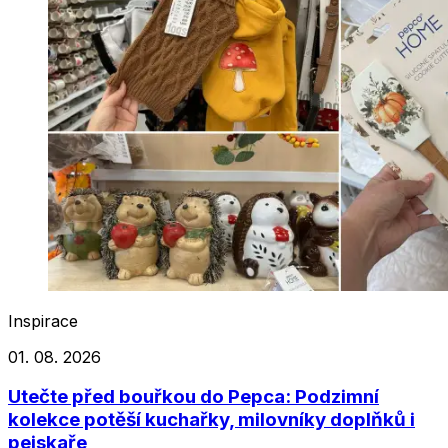
Inspirace
01. 08. 2026
Utečte před bouřkou do Pepca: Podzimní
kolekce potěší kuchařky, milovníky doplňků i
pejskaře