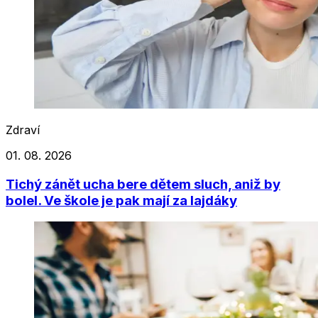
Zdraví
01. 08. 2026
Tichý zánět ucha bere dětem sluch, aniž by
bolel. Ve škole je pak mají za lajdáky